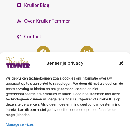
KrullenBlog
Over KrullenTemmer
Contact
Beheer je privacy
Wij gebruiken technologieën zoals cookies om informatie over uw
KrullenTemmer Lelystad
apparaat op te slaan en/of te raadplegen. We doen dit met als doel om de
beste ervaring te bieden en om gepersonaliseerde en niet-
Punter 10 02
gepersonaliseerde advertenties te tonen. Door in te stemmen met deze
technologieën kunnen wij gegevens zoals surfgedrag of unieke ID's op
8242 DC Lelystad
deze site verwerken. Als u geen toestemming geeft of uw toestemming
0643996868
intrekt, kan dit een nadelige invloed hebben op bepaalde functies en
mogelijkheden.
info@krullentemmer.nl
Manage services