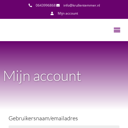
0643996868
info@krullentemmer.nl
Mijn account
Mijn account
Gebruikersnaam/emailadres