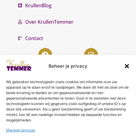
KrullenBlog
Over KrullenTemmer
Contact
Beheer je privacy
Wij gebruiken technologieën zoals cookies om informatie over uw
KrullenTemmer Lelystad
apparaat op te slaan en/of te raadplegen. We doen dit met als doel om de
beste ervaring te bieden en om gepersonaliseerde en niet-
Punter 10 02
gepersonaliseerde advertenties te tonen. Door in te stemmen met deze
technologieën kunnen wij gegevens zoals surfgedrag of unieke ID's op
8242 DC Lelystad
deze site verwerken. Als u geen toestemming geeft of uw toestemming
0643996868
intrekt, kan dit een nadelige invloed hebben op bepaalde functies en
mogelijkheden.
info@krullentemmer.nl
Manage services