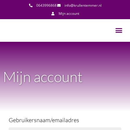
0643996868
info@krullentemmer.nl
Mijn account
Mijn account
Gebruikersnaam/emailadres