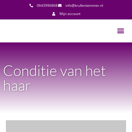
0643996868
info@krullentemmer.nl
Mijn account
Conditie van het
haar