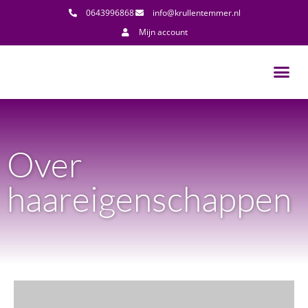
0643996868
info@krullentemmer.nl
Mijn account
Over
haareigenschappen