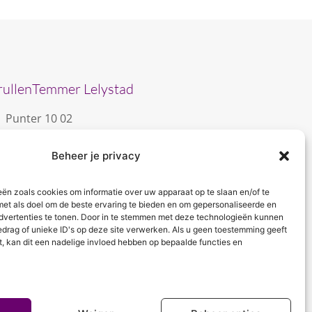
rullenTemmer Lelystad
Punter 10 02
8242 DC Lelystad
Beheer je privacy
0643996868
info@krullentemmer.nl
eën zoals cookies om informatie over uw apparaat op te slaan en/of te
Openingstijden
met als doel om de beste ervaring te bieden en om gepersonaliseerde en
dvertenties te tonen. Door in te stemmen met deze technologieën kunnen
Maandag 9.30 - 13.30 (Trainingen)
edrag of unieke ID's op deze site verwerken. Als u geen toestemming geeft
Dinsdag 9.00 - 18.00 (De KrullenHemel)
t, kan dit een nadelige invloed hebben op bepaalde functies en
Woensdag 9.00 - 18.00 (Curly Diva)