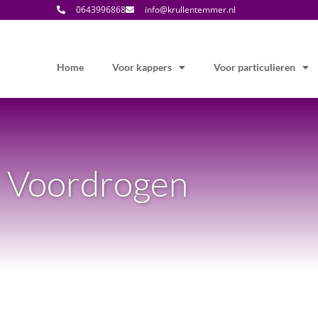
0643996868
info@krullentemmer.nl
Home
Voor kappers
Voor particulieren
Voordrogen