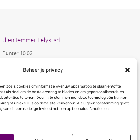
rullenTemmer Lelystad
Punter 10 02
8242 DC Lelystad
Beheer je privacy
0643996868
info@krullentemmer.nl
eën zoals cookies om informatie over uw apparaat op te slaan en/of te
Openingstijden
met als doel om de beste ervaring te bieden en om gepersonaliseerde en
dvertenties te tonen. Door in te stemmen met deze technologieën kunnen
Maandag 9.30 - 13.30 (Trainingen)
edrag of unieke ID's op deze site verwerken. Als u geen toestemming geeft
Dinsdag 9.00 - 18.00 (De KrullenHemel)
t, kan dit een nadelige invloed hebben op bepaalde functies en
Woensdag 9.00 - 18.00 (Curly Diva)