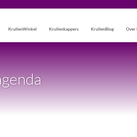
KrullenWinkel
Krullenkappers
KrullenBlog
Over
 agenda