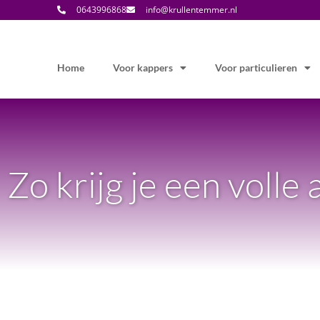
0643996868
info@krullentemmer.nl
Home
Voor kappers
Voor particulieren
Zo krijg je een volle