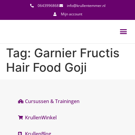
0643996868
info@krullentemmer.nl
Mijn account
Tag:
Garnier Fructis
Hair Food Goji
Cursussen & Trainingen
KrullenWinkel
KrullenBlog