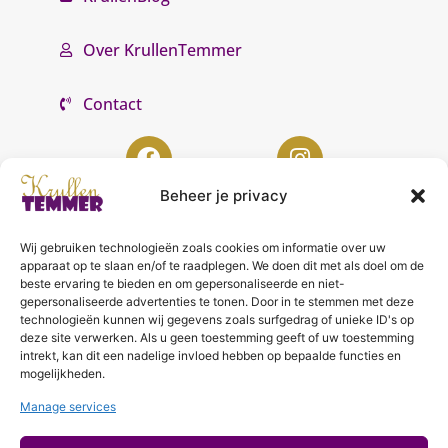
Over KrullenTemmer
Contact
Beheer je privacy
Wij gebruiken technologieën zoals cookies om informatie over uw
KrullenTemmer Lelystad
apparaat op te slaan en/of te raadplegen. We doen dit met als doel om de
beste ervaring te bieden en om gepersonaliseerde en niet-
Punter 10 02
gepersonaliseerde advertenties te tonen. Door in te stemmen met deze
technologieën kunnen wij gegevens zoals surfgedrag of unieke ID's op
8242 DC Lelystad
deze site verwerken. Als u geen toestemming geeft of uw toestemming
0643996868
intrekt, kan dit een nadelige invloed hebben op bepaalde functies en
mogelijkheden.
info@krullentemmer.nl
Manage services
Openingstijden