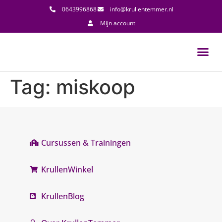
0643996868
info@krullentemmer.nl
Mijn account
Tag:
miskoop
Cursussen & Trainingen
KrullenWinkel
KrullenBlog