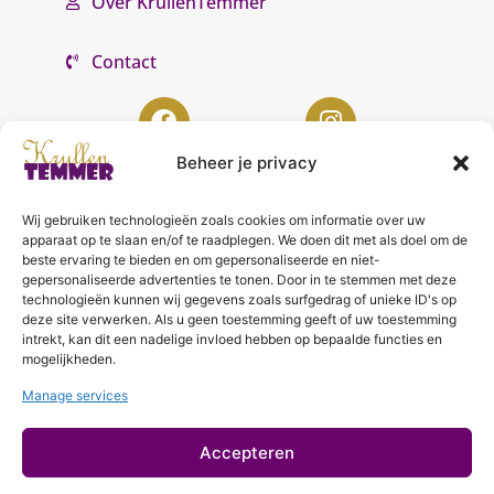
Over KrullenTemmer
Contact
Beheer je privacy
Wij gebruiken technologieën zoals cookies om informatie over uw
KrullenTemmer Lelystad
apparaat op te slaan en/of te raadplegen. We doen dit met als doel om de
beste ervaring te bieden en om gepersonaliseerde en niet-
Punter 10 02
gepersonaliseerde advertenties te tonen. Door in te stemmen met deze
technologieën kunnen wij gegevens zoals surfgedrag of unieke ID's op
8242 DC Lelystad
deze site verwerken. Als u geen toestemming geeft of uw toestemming
0643996868
intrekt, kan dit een nadelige invloed hebben op bepaalde functies en
mogelijkheden.
info@krullentemmer.nl
Manage services
Openingstijden
Maandag 9.30 - 13.30 (Trainingen)
Accepteren
Dinsdag 9.00 - 18.00 (De KrullenHemel)