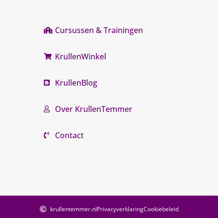
Cursussen & Trainingen
KrullenWinkel
KrullenBlog
Over KrullenTemmer
Contact
krullentemmer.nl
Privacyverklaring
Cookiebeleid