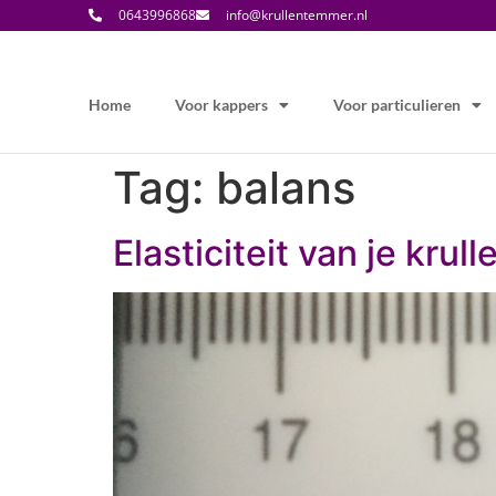
0643996868
info@krullentemmer.nl
Home
Voor kappers
Voor particulieren
Tag:
balans
Elasticiteit van je krul