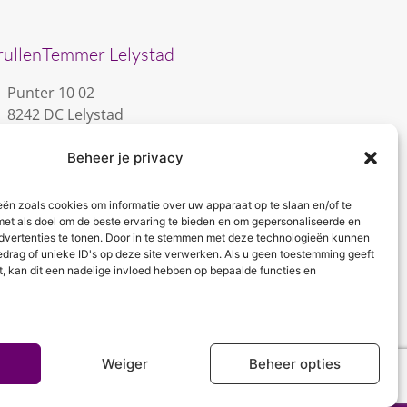
rullenTemmer Lelystad
Punter 10 02
8242 DC Lelystad
0643996868
Beheer je privacy
info@krullentemmer.nl
Openingstijden
eën zoals cookies om informatie over uw apparaat op te slaan en/of te
met als doel om de beste ervaring te bieden en om gepersonaliseerde en
Maandag 9.30 - 13.30 (Trainingen)
dvertenties te tonen. Door in te stemmen met deze technologieën kunnen
Dinsdag 9.00 - 18.00 (De KrullenHemel)
edrag of unieke ID's op deze site verwerken. Als u geen toestemming geeft
Woensdag 9.00 - 18.00 (Curly Diva)
t, kan dit een nadelige invloed hebben op bepaalde functies en
Weiger
Beheer opties