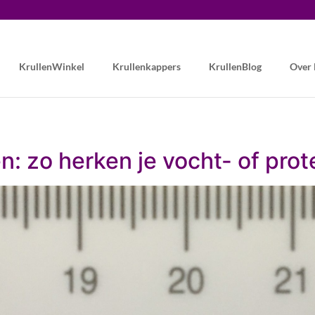
KrullenWinkel
Krullenkappers
KrullenBlog
Over
len: zo herken je vocht- of pro