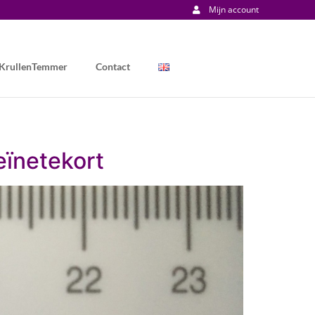
Mijn account
 KrullenTemmer
Contact
teïnetekort