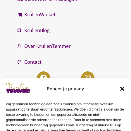
KrullenWinkel
KrullenBlog
Over KrullenTemmer
Contact
Beheer je privacy
Wij gebruiken technologieën zoals cookies om informatie over uw
KrullenTemmer Lelystad
apparaat op te slaan en/of te raadplegen. We doen dit met als doel om de
beste ervaring te bieden en om gepersonaliseerde en niet-
Punter 10 02
gepersonaliseerde advertenties te tonen. Door in te stemmen met deze
technologieën kunnen wij gegevens zoals surfgedrag of unieke ID's op
8242 DC Lelystad
deze site verwerken. Als u geen toestemming geeft of uw toestemming