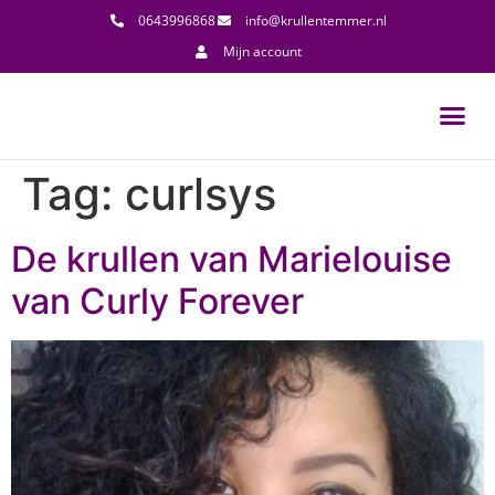
0643996868
info@krullentemmer.nl
Mijn account
Tag:
curlsys
De krullen van Marielouise
van Curly Forever