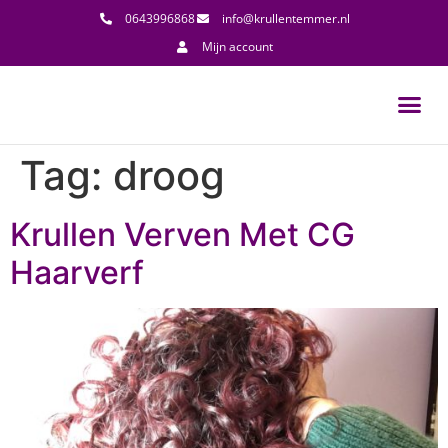
0643996868
info@krullentemmer.nl
Mijn account
Tag:
droog
Krullen Verven Met CG
Haarverf