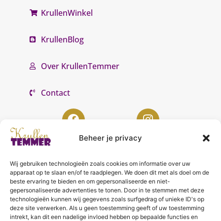
KrullenWinkel
KrullenBlog
Over KrullenTemmer
Contact
Beheer je privacy
Wij gebruiken technologieën zoals cookies om informatie over uw
KrullenTemmer Lelystad
apparaat op te slaan en/of te raadplegen. We doen dit met als doel om de
beste ervaring te bieden en om gepersonaliseerde en niet-
Punter 10 02
gepersonaliseerde advertenties te tonen. Door in te stemmen met deze
technologieën kunnen wij gegevens zoals surfgedrag of unieke ID's op
8242 DC Lelystad
deze site verwerken. Als u geen toestemming geeft of uw toestemming
0643996868
intrekt, kan dit een nadelige invloed hebben op bepaalde functies en