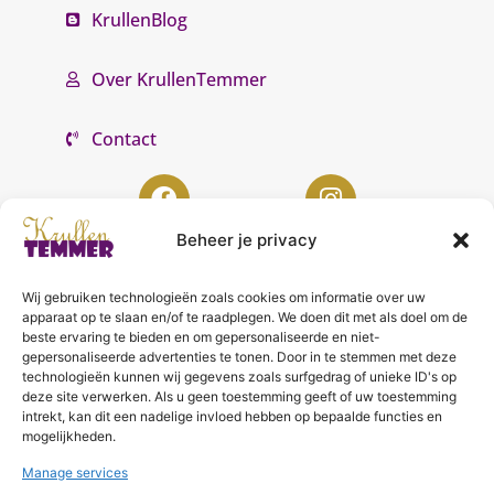
KrullenBlog
Over KrullenTemmer
Contact
Beheer je privacy
Wij gebruiken technologieën zoals cookies om informatie over uw
KrullenTemmer Lelystad
apparaat op te slaan en/of te raadplegen. We doen dit met als doel om de
beste ervaring te bieden en om gepersonaliseerde en niet-
Punter 10 02
gepersonaliseerde advertenties te tonen. Door in te stemmen met deze
technologieën kunnen wij gegevens zoals surfgedrag of unieke ID's op
8242 DC Lelystad
deze site verwerken. Als u geen toestemming geeft of uw toestemming
0643996868
intrekt, kan dit een nadelige invloed hebben op bepaalde functies en
mogelijkheden.
info@krullentemmer.nl
Manage services
Openingstijden