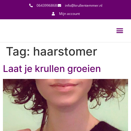
0643996868
info@krullentemmer.nl
Mijn account
Tag:
haarstomer
Laat je krullen groeien