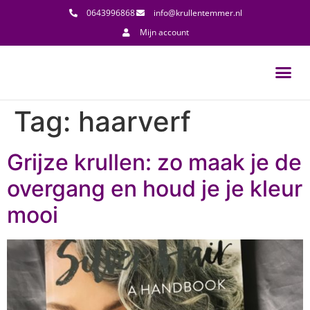
0643996868
info@krullentemmer.nl
Mijn account
Tag:
haarverf
Grijze krullen: zo maak je de
overgang en houd je je kleur
mooi