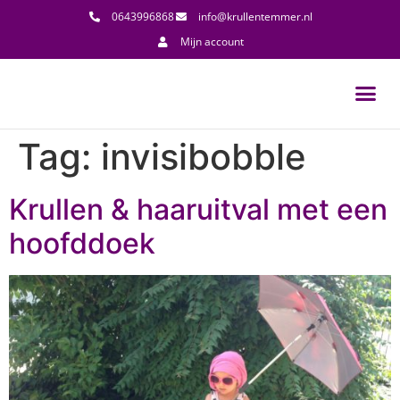
0643996868
info@krullentemmer.nl
Mijn account
Tag:
invisibobble
Krullen & haaruitval met een
hoofddoek