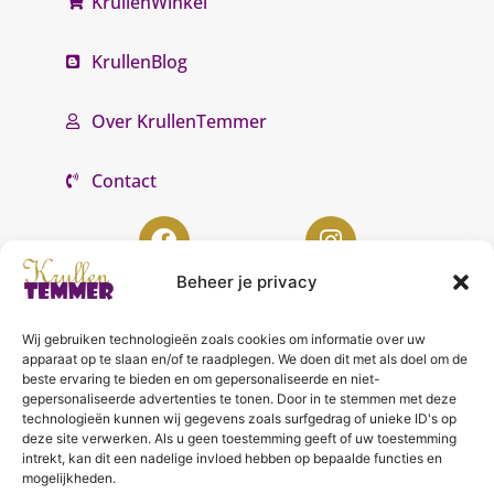
KrullenWinkel
KrullenBlog
Over KrullenTemmer
Contact
Beheer je privacy
Wij gebruiken technologieën zoals cookies om informatie over uw
KrullenTemmer Lelystad
apparaat op te slaan en/of te raadplegen. We doen dit met als doel om de
beste ervaring te bieden en om gepersonaliseerde en niet-
Punter 10 02
gepersonaliseerde advertenties te tonen. Door in te stemmen met deze
technologieën kunnen wij gegevens zoals surfgedrag of unieke ID's op
8242 DC Lelystad
deze site verwerken. Als u geen toestemming geeft of uw toestemming
0643996868
intrekt, kan dit een nadelige invloed hebben op bepaalde functies en
mogelijkheden.