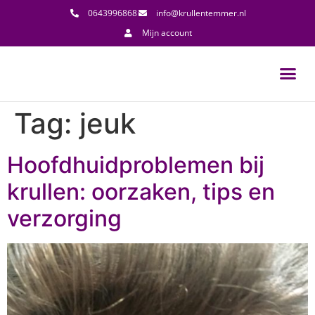
0643996868
info@krullentemmer.nl
Mijn account
Tag:
jeuk
Hoofdhuidproblemen bij
krullen: oorzaken, tips en
verzorging