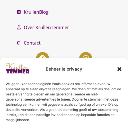
KrullenBlog
Over KrullenTemmer
Contact
Beheer je privacy
Wij gebruiken technologieën zoals cookies om informatie over uw
KrullenTemmer Lelystad
apparaat op te slaan en/of te raadplegen. We doen dit met als doel om de
beste ervaring te bieden en om gepersonaliseerde en niet-
Punter 10 02
gepersonaliseerde advertenties te tonen. Door in te stemmen met deze
technologieën kunnen wij gegevens zoals surfgedrag of unieke ID's op
8242 DC Lelystad
deze site verwerken. Als u geen toestemming geeft of uw toestemming
0643996868
intrekt, kan dit een nadelige invloed hebben op bepaalde functies en
mogelijkheden.
info@krullentemmer.nl