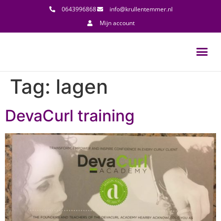
0643996868
info@krullentemmer.nl
Mijn account
Tag:
lagen
DevaCurl training