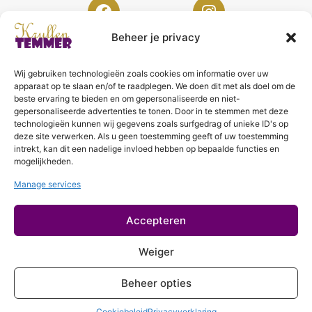
Beheer je privacy
Wij gebruiken technologieën zoals cookies om informatie over uw
KrullenTemmer Lelystad
apparaat op te slaan en/of te raadplegen. We doen dit met als doel om de
beste ervaring te bieden en om gepersonaliseerde en niet-
Punter 10 02
gepersonaliseerde advertenties te tonen. Door in te stemmen met deze
technologieën kunnen wij gegevens zoals surfgedrag of unieke ID's op
8242 DC Lelystad
deze site verwerken. Als u geen toestemming geeft of uw toestemming
0643996868
intrekt, kan dit een nadelige invloed hebben op bepaalde functies en
mogelijkheden.
info@krullentemmer.nl
Manage services
Openingstijden
Maandag 9.30 - 13.30 (Trainingen)
Accepteren
Dinsdag 9.00 - 18.00 (De KrullenHemel)
Woensdag 9.00 - 18.00 (Curly Diva)
Weiger
Beheer opties
Cookiebeleid
Privacyverklaring