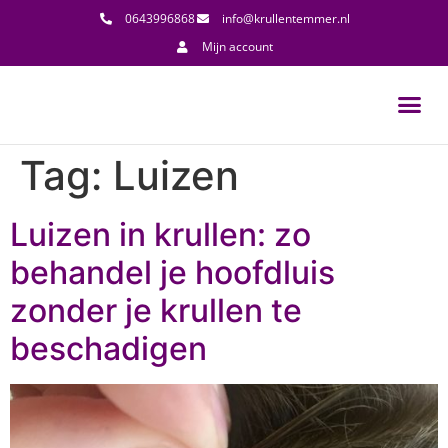
0643996868
info@krullentemmer.nl
Mijn account
Tag:
Luizen
Luizen in krullen: zo
behandel je hoofdluis
zonder je krullen te
beschadigen