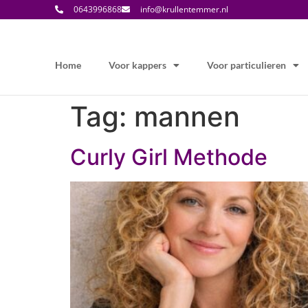
0643996868
info@krullentemmer.nl
Home
Voor kappers
Voor particulieren
Tag:
mannen
Curly Girl Methode