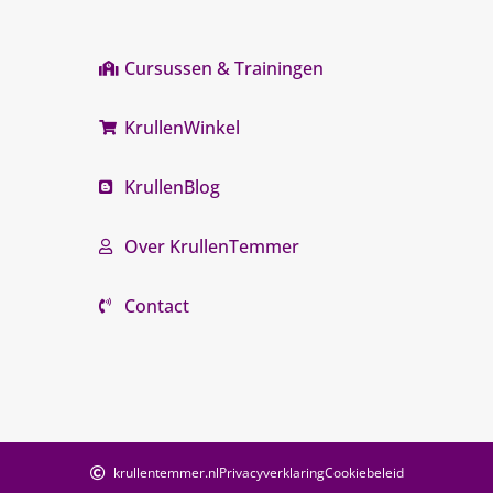
Cursussen & Trainingen
KrullenWinkel
KrullenBlog
Over KrullenTemmer
Contact
krullentemmer.nl
Privacyverklaring
Cookiebeleid