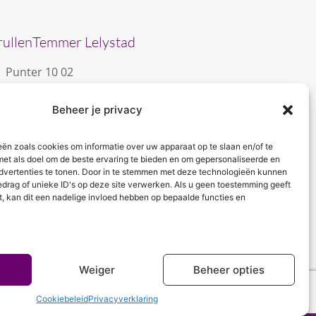
rullenTemmer Lelystad
Punter 10 02
8242 DC Lelystad
Beheer je privacy
0643996868
info@krullentemmer.nl
eën zoals cookies om informatie over uw apparaat op te slaan en/of te
Openingstijden
met als doel om de beste ervaring te bieden en om gepersonaliseerde en
dvertenties te tonen. Door in te stemmen met deze technologieën kunnen
Maandag 9.30 - 13.30 (Trainingen)
edrag of unieke ID's op deze site verwerken. Als u geen toestemming geeft
Dinsdag 9.00 - 18.00 (De KrullenHemel)
t, kan dit een nadelige invloed hebben op bepaalde functies en
Woensdag 9.00 - 18.00 (Curly Diva)
Weiger
Beheer opties
Cookiebeleid
Privacyverklaring