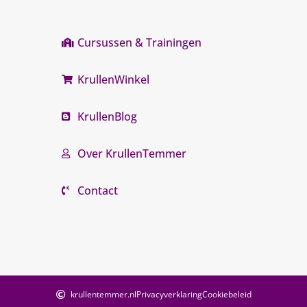
Cursussen & Trainingen
KrullenWinkel
KrullenBlog
Over KrullenTemmer
Contact
krullentemmer.nl
Privacyverklaring
Cookiebeleid