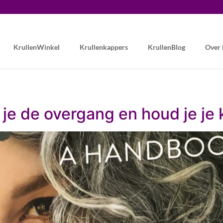
KrullenWinkel
Krullenkappers
KrullenBlog
Over
 je de overgang en houd je je 