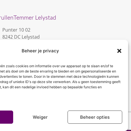
rullenTemmer Lelystad
Punter 10 02
8242 DC Lelystad
0643996868
Beheer je privacy
info@krullentemmer.nl
Openingstijden
eën zoals cookies om informatie over uw apparaat op te slaan en/of te
met als doel om de beste ervaring te bieden en om gepersonaliseerde en
Maandag 9.30 - 13.30 (Trainingen)
dvertenties te tonen. Door in te stemmen met deze technologieën kunnen
Dinsdag 9.00 - 18.00 (De KrullenHemel)
edrag of unieke ID's op deze site verwerken. Als u geen toestemming geeft
Woensdag 9.00 - 18.00 (Curly Diva)
t, kan dit een nadelige invloed hebben op bepaalde functies en
Weiger
Beheer opties