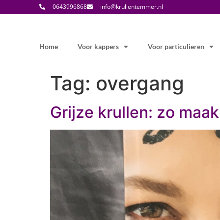
0643996868
info@krullentemmer.nl
Home
Voor kappers
Voor particulieren
Tag:
overgang
Grijze krullen: zo maak