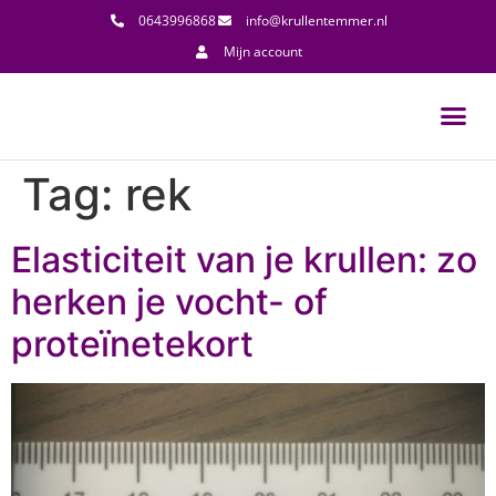
0643996868
info@krullentemmer.nl
Mijn account
Tag:
rek
Elasticiteit van je krullen: zo
herken je vocht- of
proteïnetekort