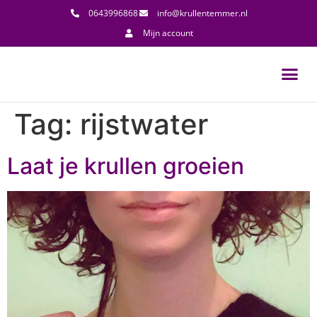
0643996868
info@krullentemmer.nl
Mijn account
Tag:
rijstwater
Laat je krullen groeien