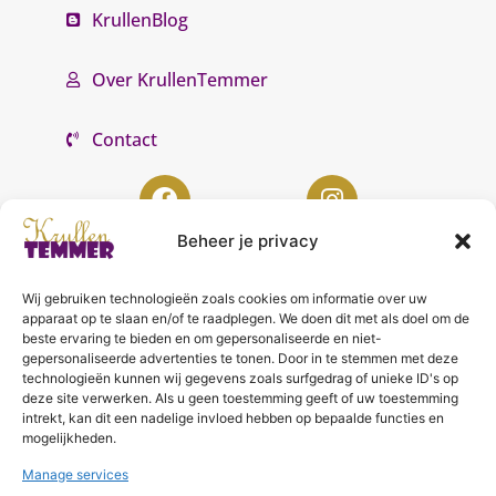
KrullenBlog
Over KrullenTemmer
Contact
Beheer je privacy
Wij gebruiken technologieën zoals cookies om informatie over uw
KrullenTemmer Lelystad
apparaat op te slaan en/of te raadplegen. We doen dit met als doel om de
beste ervaring te bieden en om gepersonaliseerde en niet-
Punter 10 02
gepersonaliseerde advertenties te tonen. Door in te stemmen met deze
technologieën kunnen wij gegevens zoals surfgedrag of unieke ID's op
8242 DC Lelystad
deze site verwerken. Als u geen toestemming geeft of uw toestemming
0643996868
intrekt, kan dit een nadelige invloed hebben op bepaalde functies en
mogelijkheden.
info@krullentemmer.nl
Manage services
Openingstijden