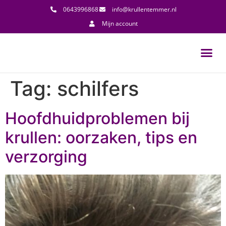
0643996868
info@krullentemmer.nl
Mijn account
Tag:
schilfers
Hoofdhuidproblemen bij
krullen: oorzaken, tips en
verzorging