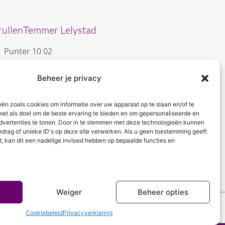
rullenTemmer Lelystad
Punter 10 02
8242 DC Lelystad
Beheer je privacy
0643996868
info@krullentemmer.nl
eën zoals cookies om informatie over uw apparaat op te slaan en/of te
Openingstijden
met als doel om de beste ervaring te bieden en om gepersonaliseerde en
dvertenties te tonen. Door in te stemmen met deze technologieën kunnen
Maandag 9.30 - 13.30 (Trainingen)
edrag of unieke ID's op deze site verwerken. Als u geen toestemming geeft
Dinsdag 9.00 - 18.00 (De KrullenHemel)
t, kan dit een nadelige invloed hebben op bepaalde functies en
Woensdag 9.00 - 18.00 (Curly Diva)
Weiger
Beheer opties
Cookiebeleid
Privacyverklaring