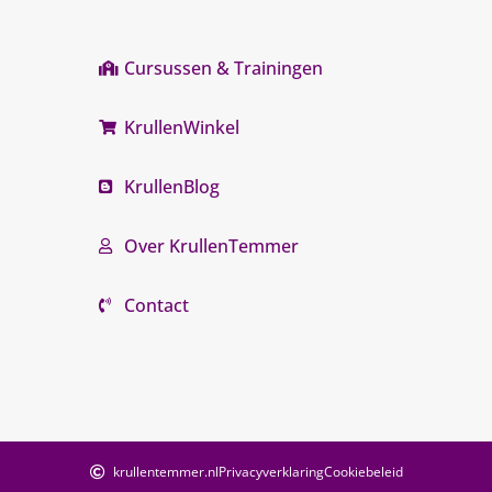
Cursussen & Trainingen
KrullenWinkel
KrullenBlog
Over KrullenTemmer
Contact
krullentemmer.nl
Privacyverklaring
Cookiebeleid