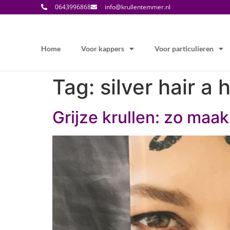
0643996868
info@krullentemmer.nl
Home
Voor kappers
Voor particulieren
Tag:
silver hair a
Grijze krullen: zo maak