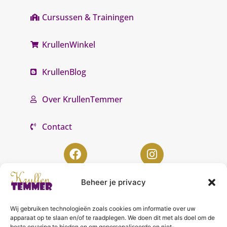
Cursussen & Trainingen
KrullenWinkel
KrullenBlog
Over KrullenTemmer
Contact
Beheer je privacy
KrullenTemmer Lelystad
Wij gebruiken technologieën zoals cookies om informatie over uw
apparaat op te slaan en/of te raadplegen. We doen dit met als doel om de
Punter 10 02
beste ervaring te bieden en om gepersonaliseerde en niet-