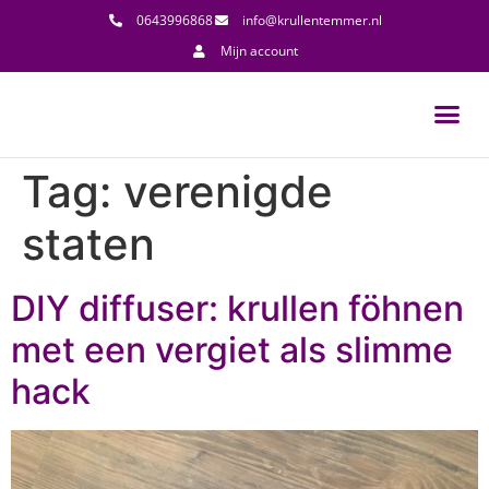
0643996868
info@krullentemmer.nl
Mijn account
Tag:
verenigde
staten
DIY diffuser: krullen föhnen
met een vergiet als slimme
hack