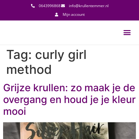
0643996868
info@krullentemmer.nl
Mijn account
Tag:
curly girl
method
Grijze krullen: zo maak je de
overgang en houd je je kleur
mooi