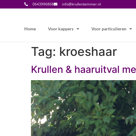
0643996868
info@krullentemmer.nl
Home
Voor kappers
Voor particulieren
Tag:
kroeshaar
Krullen & haaruitval m