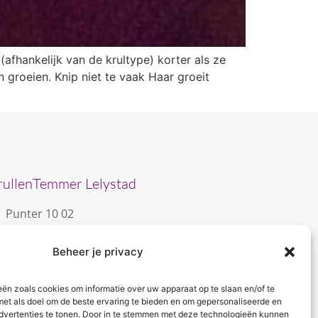
 (afhankelijk van de krultype) korter als ze
en groeien. Knip niet te vaak Haar groeit
rullenTemmer Lelystad
Punter 10 02
8242 DC Lelystad
Beheer je privacy
0643996868
info@krullentemmer.nl
eën zoals cookies om informatie over uw apparaat op te slaan en/of te
Openingstijden
met als doel om de beste ervaring te bieden en om gepersonaliseerde en
dvertenties te tonen. Door in te stemmen met deze technologieën kunnen