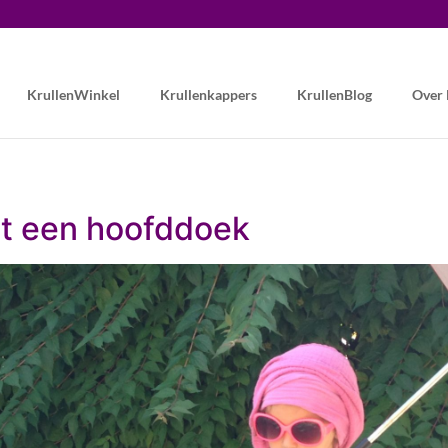
KrullenWinkel
Krullenkappers
KrullenBlog
Over
et een hoofddoek