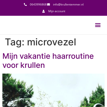
0643996868
info@krullentemmer.nl
Mijn account
Tag:
microvezel
Mijn vakantie haarroutine
voor krullen