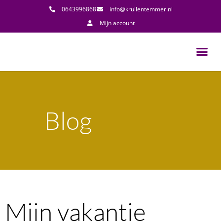
0643996868
info@krullentemmer.nl
Mijn account
Blog
Mijn vakantie