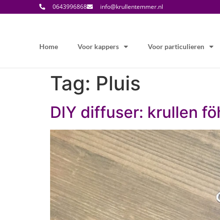
0643996868
info@krullentemmer.nl
Home
Voor kappers
Voor particulieren
Tag:
Pluis
DIY diffuser: krullen 