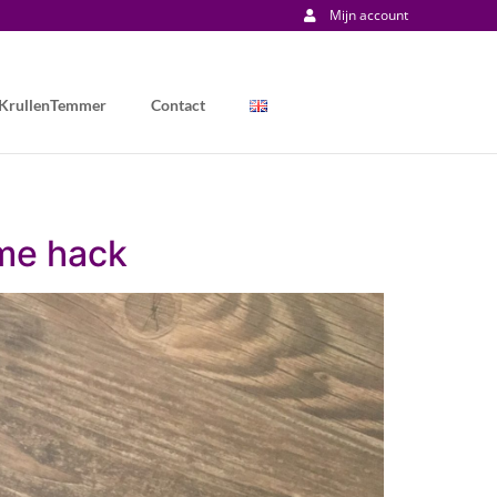
Mijn account
 KrullenTemmer
Contact
mme hack