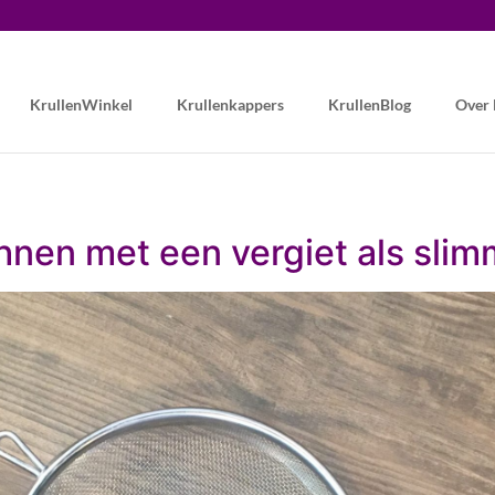
KrullenWinkel
Krullenkappers
KrullenBlog
Over
föhnen met een vergiet als sli