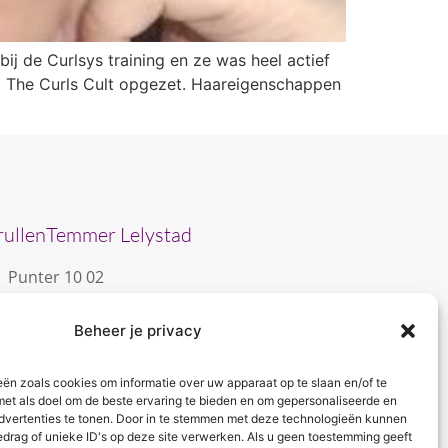
bij de Curlsys training en ze was heel actief
p The Curls Cult opgezet. Haareigenschappen
rullenTemmer Lelystad
Punter 10 02
8242 DC Lelystad
Beheer je privacy
0643996868
info@krullentemmer.nl
eën zoals cookies om informatie over uw apparaat op te slaan en/of te
Openingstijden
met als doel om de beste ervaring te bieden en om gepersonaliseerde en
dvertenties te tonen. Door in te stemmen met deze technologieën kunnen
Maandag 9.30 - 13.30 (Trainingen)
edrag of unieke ID's op deze site verwerken. Als u geen toestemming geeft