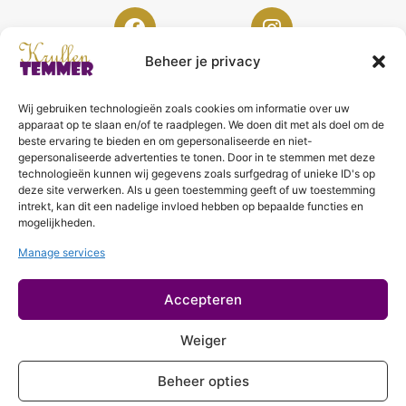
Beheer je privacy
Wij gebruiken technologieën zoals cookies om informatie over uw
KrullenTemmer Lelystad
apparaat op te slaan en/of te raadplegen. We doen dit met als doel om de
beste ervaring te bieden en om gepersonaliseerde en niet-
Punter 10 02
gepersonaliseerde advertenties te tonen. Door in te stemmen met deze
technologieën kunnen wij gegevens zoals surfgedrag of unieke ID's op
8242 DC Lelystad
deze site verwerken. Als u geen toestemming geeft of uw toestemming
0643996868
intrekt, kan dit een nadelige invloed hebben op bepaalde functies en
mogelijkheden.
info@krullentemmer.nl
Manage services
Openingstijden
Maandag 9.30 - 13.30 (Trainingen)
Accepteren
Dinsdag 9.00 - 18.00 (De KrullenHemel)
Woensdag 9.00 - 18.00 (Curly Diva)
Weiger
Beheer opties