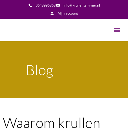
0643996868
info@krullentemmer.nl
Mijn account
Blog
Waarom krullen