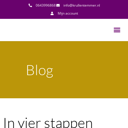
0643996868
info@krullentemmer.nl
Mijn account
Blog
In vier stappen