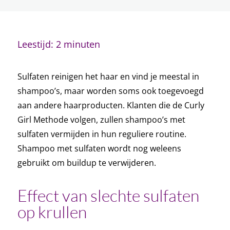
Geen hitte
Controleer jouw producten
Leestijd: 2 minuten
Proteine
Haareigenschappen
Sulfaten reinigen het haar en vind je meestal in
7 lessen
Stappenplan rondom krullen knippen
shampoo’s, maar worden soms ook toegevoegd
9 lessen
aan andere haarproducten.
Klanten die de Curly
Meer over krullen
Girl Methode volgen, zullen shampoo’s met
2 lessen
sulfaten vermijden in hun reguliere routine.
Shampoo met sulfaten wordt nog weleens
Hydratatiebehandeling
gebruikt om buildup te verwijderen.
Proteinebehandeling
Effect van slechte sulfaten
op krullen