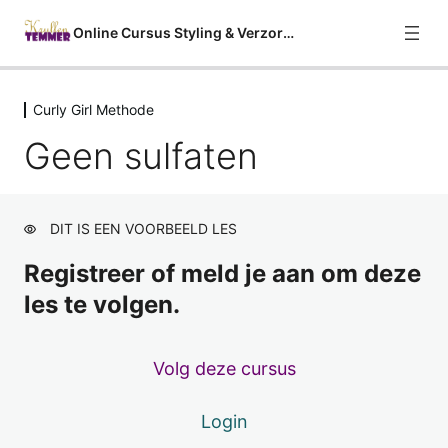
Online Cursus Styling & Verzorging
Curly Girl Methode
Welkom
Geen sulfaten
2 lessen
Curly Girl Methode
Over de Curly Girl Methode
DIT IS EEN VOORBEELD LES
Geen sulfaten
Voorbeeld
Registreer of meld je aan om deze
Geen siliconen
les te volgen.
Geen uitdrogende alcohol
Volg deze cursus
Geen waxen
Geen minerale oliën
Login