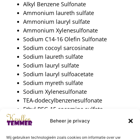
Alkyl Benzene Sulfonate
Ammonium laureth sulfate
Ammonium lauryl sulfate
Ammonium Xylenesulfonate
Sodium C14-16 Olefin Sulfonate
Sodium cocoyl sarcosinate
Sodium laureth sulfate
Sodium lauryl sulfate
Sodium lauryl sulfoacetate
Sodium myreth sulfate
Sodium Xylenesulfonate
TEA-dodecylbenzenesulfonate
Ethyl PEG-15 cocamine sulfate
Dioctyl sodium sulfosuccinate
Beheer je privacy
Tip: Zoals je ziet eindigen ze allemaal op -ate.
Wij gebruiken technologieën zoals cookies om informatie over uw