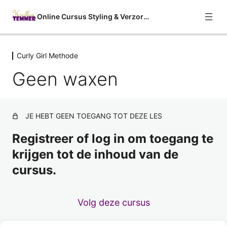
Online Cursus Styling & Verzorging
Curly Girl Methode
Welkom
Geen waxen
2 lessen
Curly Girl Methode
Over de Curly Girl Methode
JE HEBT GEEN TOEGANG TOT DEZE LES
Geen sulfaten
Voorbeeld
Registreer of log in om toegang te
Geen siliconen
krijgen tot de inhoud van de
cursus.
Geen uitdrogende alcohol
Geen waxen
Volg deze cursus
Geen minerale oliën