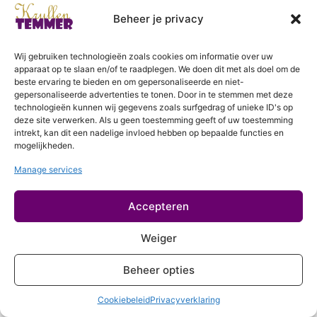
Login
Geen hitte
Beheer je privacy
Controleer jouw producten
Wij gebruiken technologieën zoals cookies om informatie over uw
Proteine
apparaat op te slaan en/of te raadplegen. We doen dit met als doel om de
beste ervaring te bieden en om gepersonaliseerde en niet-
Haareigenschappen
gepersonaliseerde advertenties te tonen. Door in te stemmen met deze
7 lessen
technologieën kunnen wij gegevens zoals surfgedrag of unieke ID's op
deze site verwerken. Als u geen toestemming geeft of uw toestemming
Stappenplan rondom krullen knippen
intrekt, kan dit een nadelige invloed hebben op bepaalde functies en
9 lessen
mogelijkheden.
Meer over krullen
Manage services
2 lessen
Accepteren
Hydratatiebehandeling
Weiger
Proteinebehandeling
Beheer opties
Cookiebeleid
Privacyverklaring