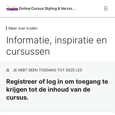
Online Cursus Styling & Verzorging
Meer over krullen
Welkom
Informatie, inspiratie en
2 lessen
Curly Girl Methode
cursussen
9 lessen
Haareigenschappen
7 lessen
Stappenplan rondom krullen knippen
JE HEBT GEEN TOEGANG TOT DEZE LES
9 lessen
Registreer of log in om toegang te
Meer over krullen
krijgen tot de inhoud van de
Informatie, inspiratie en cursussen
cursus.
Zo krijg je een volle agenda
Volg deze cursus