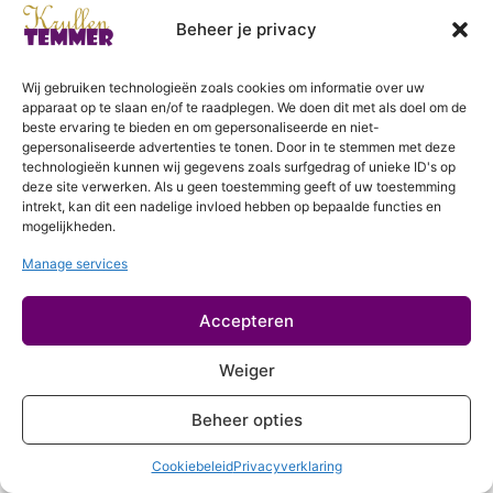
Geen hitte
Beheer je privacy
Login
Controleer jouw producten
Wij gebruiken technologieën zoals cookies om informatie over uw
Proteine
apparaat op te slaan en/of te raadplegen. We doen dit met als doel om de
beste ervaring te bieden en om gepersonaliseerde en niet-
Haareigenschappen
gepersonaliseerde advertenties te tonen. Door in te stemmen met deze
7 lessen
technologieën kunnen wij gegevens zoals surfgedrag of unieke ID's op
deze site verwerken. Als u geen toestemming geeft of uw toestemming
Stappenplan rondom krullen knippen
intrekt, kan dit een nadelige invloed hebben op bepaalde functies en
9 lessen
mogelijkheden.
Meer over krullen
Manage services
2 lessen
Accepteren
Hydratatiebehandeling
Weiger
Proteinebehandeling
Beheer opties
Cookiebeleid
Privacyverklaring