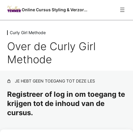
Online Cursus Styling & Verzorging
Curly Girl Methode
Welkom
Over de Curly Girl
2 lessen
Curly Girl Methode
Methode
Over de Curly Girl Methode
Geen sulfaten
Voorbeeld
JE HEBT GEEN TOEGANG TOT DEZE LES
Geen siliconen
Registreer of log in om toegang te
Geen uitdrogende alcohol
krijgen tot de inhoud van de
cursus.
Geen waxen
Geen minerale oliën
Volg deze cursus