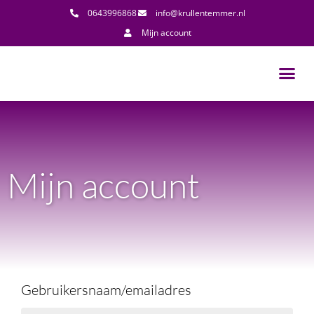
0643996868
info@krullentemmer.nl
Mijn account
Mijn account
Gebruikersnaam/emailadres