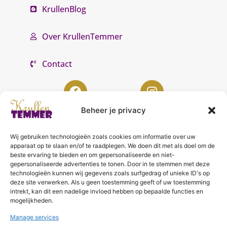
KrullenBlog
Over KrullenTemmer
Contact
Beheer je privacy
Wij gebruiken technologieën zoals cookies om informatie over uw
KrullenTemmer Lelystad
apparaat op te slaan en/of te raadplegen. We doen dit met als doel om de
beste ervaring te bieden en om gepersonaliseerde en niet-
Punter 10 02
gepersonaliseerde advertenties te tonen. Door in te stemmen met deze
technologieën kunnen wij gegevens zoals surfgedrag of unieke ID's op
8242 DC Lelystad
deze site verwerken. Als u geen toestemming geeft of uw toestemming
0643996868
intrekt, kan dit een nadelige invloed hebben op bepaalde functies en
mogelijkheden.
info@krullentemmer.nl
Manage services