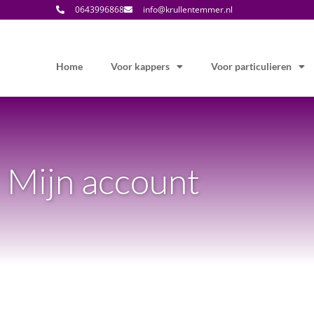
0643996868
info@krullentemmer.nl
Home
Voor kappers
Voor particulieren
Mijn account