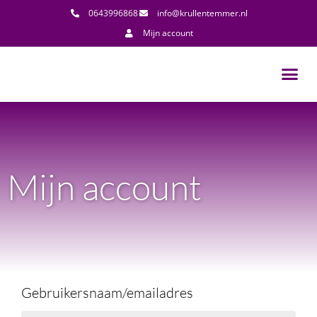
0643996868
info@krullentemmer.nl
Mijn account
Mijn account
Gebruikersnaam/emailadres