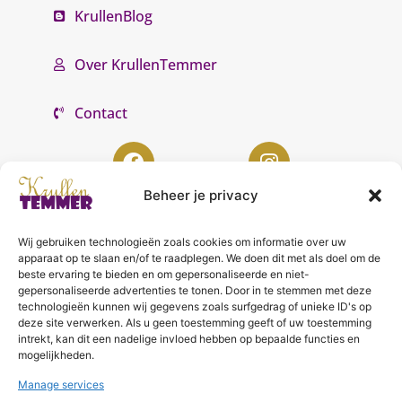
KrullenBlog
Over KrullenTemmer
Contact
Beheer je privacy
Wij gebruiken technologieën zoals cookies om informatie over uw
KrullenTemmer Lelystad
apparaat op te slaan en/of te raadplegen. We doen dit met als doel om de
beste ervaring te bieden en om gepersonaliseerde en niet-
Punter 10 02
gepersonaliseerde advertenties te tonen. Door in te stemmen met deze
technologieën kunnen wij gegevens zoals surfgedrag of unieke ID's op
8242 DC Lelystad
deze site verwerken. Als u geen toestemming geeft of uw toestemming
0643996868
intrekt, kan dit een nadelige invloed hebben op bepaalde functies en
mogelijkheden.
info@krullentemmer.nl
Manage services