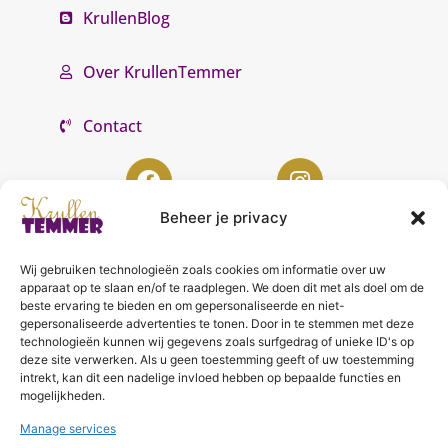
KrullenBlog
Over KrullenTemmer
Contact
Beheer je privacy
Wij gebruiken technologieën zoals cookies om informatie over uw
KrullenTemmer Lelystad
apparaat op te slaan en/of te raadplegen. We doen dit met als doel om de
beste ervaring te bieden en om gepersonaliseerde en niet-
Punter 10 02
gepersonaliseerde advertenties te tonen. Door in te stemmen met deze
technologieën kunnen wij gegevens zoals surfgedrag of unieke ID's op
8242 DC Lelystad
deze site verwerken. Als u geen toestemming geeft of uw toestemming
0643996868
intrekt, kan dit een nadelige invloed hebben op bepaalde functies en
mogelijkheden.
info@krullentemmer.nl
Manage services