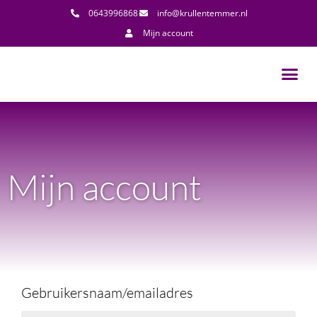
0643996868
info@krullentemmer.nl
Mijn account
Mijn account
Gebruikersnaam/emailadres