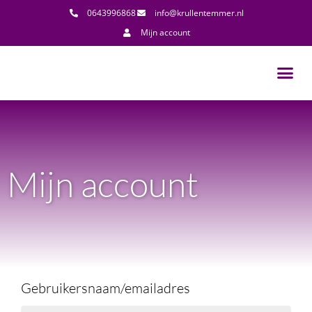
0643996868
info@krullentemmer.nl
Mijn account
Mijn account
Gebruikersnaam/emailadres