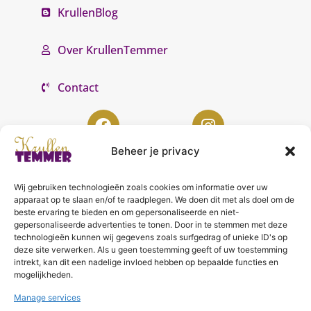
KrullenBlog
Over KrullenTemmer
Contact
Beheer je privacy
Wij gebruiken technologieën zoals cookies om informatie over uw
KrullenTemmer Lelystad
apparaat op te slaan en/of te raadplegen. We doen dit met als doel om de
beste ervaring te bieden en om gepersonaliseerde en niet-
Punter 10 02
gepersonaliseerde advertenties te tonen. Door in te stemmen met deze
technologieën kunnen wij gegevens zoals surfgedrag of unieke ID's op
8242 DC Lelystad
deze site verwerken. Als u geen toestemming geeft of uw toestemming
0643996868
intrekt, kan dit een nadelige invloed hebben op bepaalde functies en
mogelijkheden.
info@krullentemmer.nl
Manage services