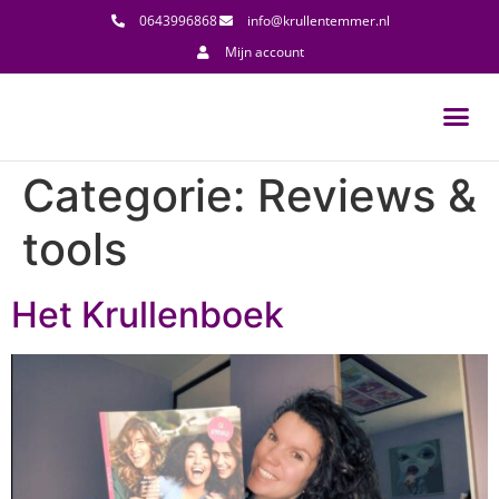
0643996868
info@krullentemmer.nl
Mijn account
Categorie:
Reviews &
tools
Het Krullenboek