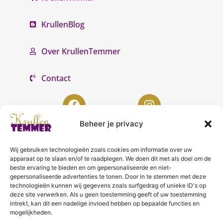
KrullenBlog
Over KrullenTemmer
Contact
Beheer je privacy
Wij gebruiken technologieën zoals cookies om informatie over uw
KrullenTemmer Lelystad
apparaat op te slaan en/of te raadplegen. We doen dit met als doel om de
beste ervaring te bieden en om gepersonaliseerde en niet-
Punter 10 02
gepersonaliseerde advertenties te tonen. Door in te stemmen met deze
technologieën kunnen wij gegevens zoals surfgedrag of unieke ID's op
8242 DC Lelystad
deze site verwerken. Als u geen toestemming geeft of uw toestemming
0643996868
intrekt, kan dit een nadelige invloed hebben op bepaalde functies en
mogelijkheden.
info@krullentemmer.nl