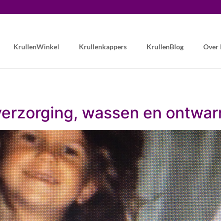
KrullenWinkel
Krullenkappers
KrullenBlog
Over
verzorging, wassen en ontwar