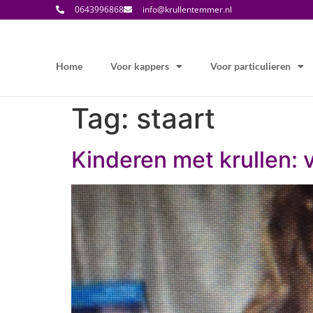
0643996868
info@krullentemmer.nl
Home
Voor kappers
Voor particulieren
Tag:
staart
Kinderen met krullen: 