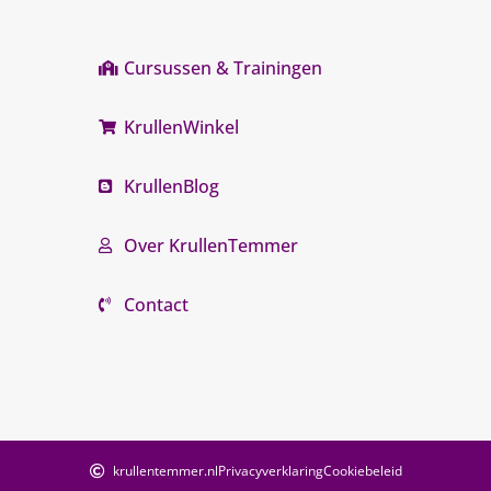
Cursussen & Trainingen
KrullenWinkel
KrullenBlog
Over KrullenTemmer
Contact
krullentemmer.nl
Privacyverklaring
Cookiebeleid