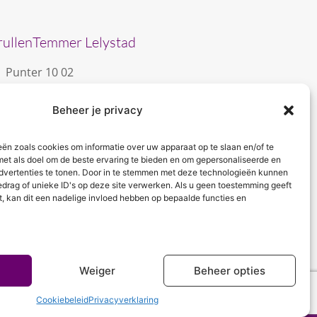
rullenTemmer Lelystad
Punter 10 02
8242 DC Lelystad
Beheer je privacy
0643996868
info@krullentemmer.nl
eën zoals cookies om informatie over uw apparaat op te slaan en/of te
Openingstijden
met als doel om de beste ervaring te bieden en om gepersonaliseerde en
dvertenties te tonen. Door in te stemmen met deze technologieën kunnen
Maandag 9.30 - 13.30 (Trainingen)
edrag of unieke ID's op deze site verwerken. Als u geen toestemming geeft
Dinsdag 9.00 - 18.00 (De KrullenHemel)
t, kan dit een nadelige invloed hebben op bepaalde functies en
Woensdag 9.00 - 18.00 (Curly Diva)
Weiger
Beheer opties
Cookiebeleid
Privacyverklaring