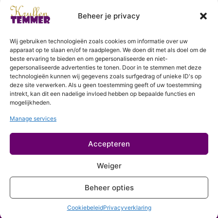
Beheer je privacy
Wij gebruiken technologieën zoals cookies om informatie over uw
KrullenTemmer Lelystad
apparaat op te slaan en/of te raadplegen. We doen dit met als doel om de
beste ervaring te bieden en om gepersonaliseerde en niet-
Punter 10 02
gepersonaliseerde advertenties te tonen. Door in te stemmen met deze
technologieën kunnen wij gegevens zoals surfgedrag of unieke ID's op
8242 DC Lelystad
deze site verwerken. Als u geen toestemming geeft of uw toestemming
0643996868
intrekt, kan dit een nadelige invloed hebben op bepaalde functies en
mogelijkheden.
info@krullentemmer.nl
Manage services
Openingstijden
Maandag 9.30 - 13.30 (Trainingen)
Accepteren
Dinsdag 9.00 - 18.00 (De KrullenHemel)
Woensdag 9.00 - 18.00 (Curly Diva)
Weiger
Beheer opties
Cookiebeleid
Privacyverklaring
krullentemmer.nl
Privacyverklaring
Cookiebeleid