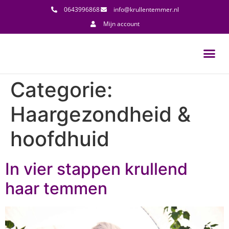
0643996868
info@krullentemmer.nl
Mijn account
Categorie:
Haargezondheid &
hoofdhuid
In vier stappen krullend
haar temmen