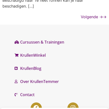
Beschadigd haar Te heet föhnen kan je haar
beschadigen. […]
Volgende
→
Cursussen & Trainingen
KrullenWinkel
KrullenBlog
Over KrullenTemmer
Contact