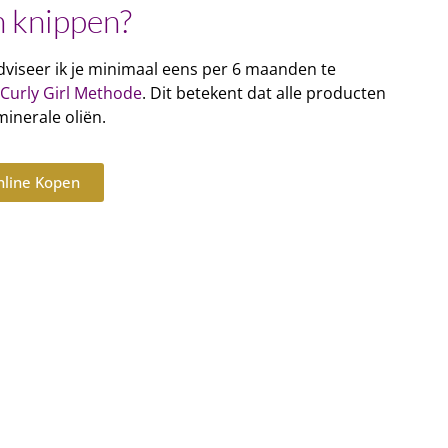
n knippen?
 adviseer ik je minimaal eens per 6 maanden te
Curly Girl Methode
. Dit betekent dat alle producten
 minerale oliën.
nline Kopen