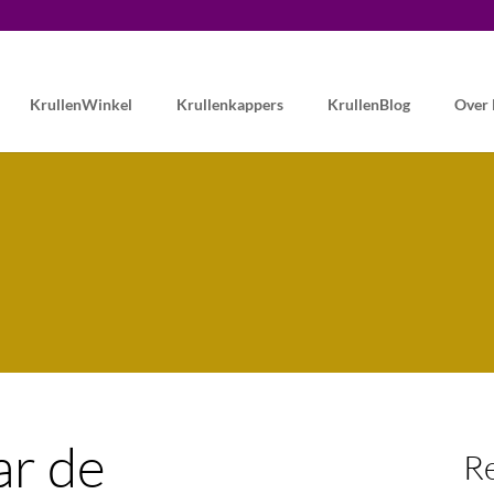
KrullenWinkel
Krullenkappers
KrullenBlog
Over
ar de
Re