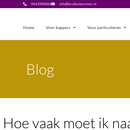
0643996868
info@krullentemmer.nl
Home
Voor kappers
Voor particulieren
Blog
Hoe vaak moet ik na