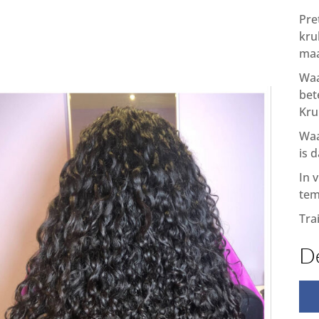
Pre
kru
maa
Waa
bet
Kru
Waa
is 
In 
te
Tra
De