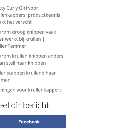
tty Curly Girl voor
llenkappers: productkennis
kt het verschil
rom droog knippen vaak
er werkt bij krullen |
llenTemmer
rom krullen knippen anders
dan steil haar knippen
vier stappen krullend haar
mmen
iningen voor krullenkappers
el dit bericht
Facebook