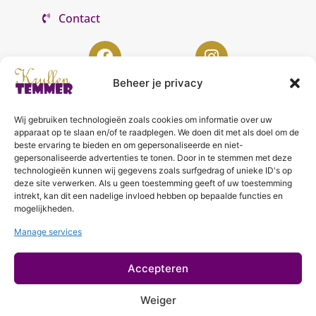
Contact
Beheer je privacy
Wij gebruiken technologieën zoals cookies om informatie over uw
KrullenTemmer Lelystad
apparaat op te slaan en/of te raadplegen. We doen dit met als doel om de
beste ervaring te bieden en om gepersonaliseerde en niet-
Punter 10 02
gepersonaliseerde advertenties te tonen. Door in te stemmen met deze
technologieën kunnen wij gegevens zoals surfgedrag of unieke ID's op
8242 DC Lelystad
deze site verwerken. Als u geen toestemming geeft of uw toestemming
0643996868
intrekt, kan dit een nadelige invloed hebben op bepaalde functies en
mogelijkheden.
info@krullentemmer.nl
Manage services
Openingstijden
Maandag 9.30 - 13.30 (Trainingen)
Accepteren
Dinsdag 9.00 - 18.00 (De KrullenHemel)
Woensdag 9.00 - 18.00 (Curly Diva)
Weiger