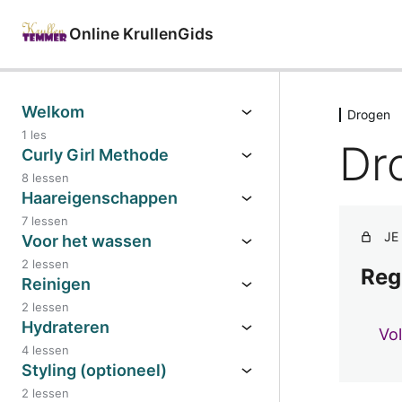
Online KrullenGids
Welkom
Drogen
1 les
Dr
Curly Girl Methode
8 lessen
Haareigenschappen
7 lessen
JE
Voor het wassen
2 lessen
Reg
Reinigen
2 lessen
Hydrateren
Vo
4 lessen
Styling (optioneel)
2 lessen