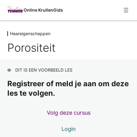
Online KrullenGids
Haareigenschappen
Welkom
Porositeit
1 les
Curly Girl Methode
8 lessen
Haareigenschappen
DIT IS EEN VOORBEELD LES
Over haareigenschappen
Registreer of meld je aan om deze
les te volgen.
Haartype / Haarstructuur
Haardikte
Voorbeeld
Volg deze cursus
Densiteit
Login
Elasticiteit