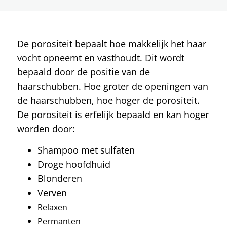
Porositeit
Voorbeeld
Hoofdhuid
De porositeit bepaalt hoe makkelijk het haar
Voor het wassen
vocht opneemt en vasthoudt. Dit wordt
2 lessen
bepaald door de positie van de
Reinigen
haarschubben. Hoe groter de openingen van
2 lessen
Hydrateren
de haarschubben, hoe hoger de porositeit.
De porositeit is erfelijk bepaald en kan hoger
4 lessen
Styling (optioneel)
worden door:
2 lessen
Shampoo met sulfaten
Drogen
Droge hoofdhuid
5 lessen
Slapen
Blonderen
2 lessen
Verven
Refreshen (optioneel)
Relaxen
2 lessen
Permanten