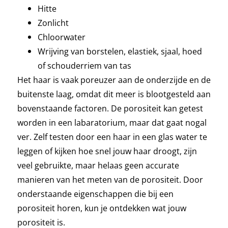
Haarroutine per haareigenschap
Hitte
18 lessen
Zonlicht
Problemen & Tips
Chloorwater
11 lessen
Wrijving van borstelen, elastiek, sjaal, hoed
Recepten
of schouderriem van tas
5 lessen
Meer over krullen
Het haar is vaak poreuzer aan de onderzijde en de
buitenste laag, omdat dit meer is blootgesteld aan
1 les
bovenstaande factoren. De porositeit kan getest
worden in een labaratorium, maar dat gaat nogal
ver. Zelf testen door een haar in een glas water te
leggen of kijken hoe snel jouw haar droogt, zijn
veel gebruikte, maar helaas geen accurate
manieren van het meten van de porositeit. Door
onderstaande eigenschappen die bij een
porositeit horen, kun je ontdekken wat jouw
porositeit is.