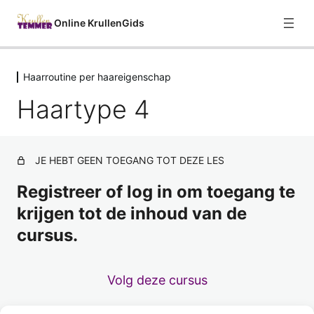
Online KrullenGids
Haarroutine per haareigenschap
Welkom
Haartype 4
1 les
Curly Girl Methode
8 lessen
Haareigenschappen
JE HEBT GEEN TOEGANG TOT DEZE LES
7 lessen
Voor het wassen
Registreer of log in om toegang te
2 lessen
krijgen tot de inhoud van de
Reinigen
cursus.
2 lessen
Hydrateren
Volg deze cursus
4 lessen
Styling (optioneel)