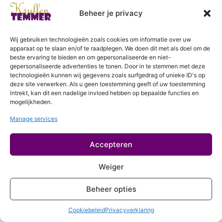
2 lessen
Login
Drogen
Beheer je privacy
5 lessen
Slapen
Wij gebruiken technologieën zoals cookies om informatie over uw
apparaat op te slaan en/of te raadplegen. We doen dit met als doel om de
2 lessen
beste ervaring te bieden en om gepersonaliseerde en niet-
Refreshen (optioneel)
gepersonaliseerde advertenties te tonen. Door in te stemmen met deze
technologieën kunnen wij gegevens zoals surfgedrag of unieke ID's op
2 lessen
deze site verwerken. Als u geen toestemming geeft of uw toestemming
Haarroutine per haareigenschap
intrekt, kan dit een nadelige invloed hebben op bepaalde functies en
mogelijkheden.
Haartype 2
Manage services
Haartype 3
Accepteren
Haartype 4
Weiger
Dun haar
Beheer opties
Gemiddelde haardikte
Cookiebeleid
Privacyverklaring
Dik haar