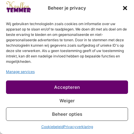
Login
Geen hitte
Beheer je privacy
Proteine
Haareigenschappen
Wij gebruiken technologieën zoals cookies om informatie over uw
apparaat op te slaan en/of te raadplegen. We doen dit met als doel om de
7 lessen
beste ervaring te bieden en om gepersonaliseerde en niet-
Voor het wassen
gepersonaliseerde advertenties te tonen. Door in te stemmen met deze
technologieën kunnen wij gegevens zoals surfgedrag of unieke ID's op
2 lessen
deze site verwerken. Als u geen toestemming geeft of uw toestemming
Reinigen
intrekt, kan dit een nadelige invloed hebben op bepaalde functies en
mogelijkheden.
2 lessen
Hydrateren
Manage services
4 lessen
Styling (optioneel)
Accepteren
2 lessen
Drogen
Weiger
5 lessen
Beheer opties
Slapen
2 lessen
Cookiebeleid
Privacyverklaring
Refreshen (optioneel)