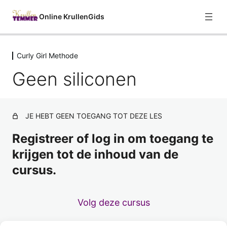
Online KrullenGids
Curly Girl Methode
Welkom
Geen siliconen
1 les
Curly Girl Methode
Over de Curly Girl Methode
JE HEBT GEEN TOEGANG TOT DEZE LES
Geen sulfaten
Voorbeeld
Registreer of log in om toegang te
Geen siliconen
krijgen tot de inhoud van de
cursus.
Geen uitdrogende alcohol
Geen waxen
Volg deze cursus
Geen minerale oliën