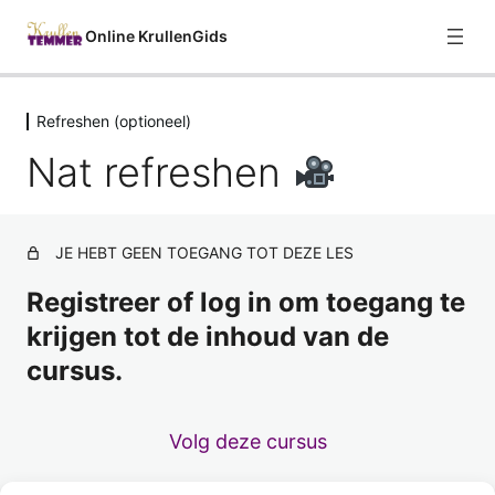
Online KrullenGids
Refreshen (optioneel)
Welkom
Nat refreshen
1 les
Curly Girl Methode
8 lessen
Haareigenschappen
JE HEBT GEEN TOEGANG TOT DEZE LES
7 lessen
Voor het wassen
Registreer of log in om toegang te
2 lessen
krijgen tot de inhoud van de
Reinigen
cursus.
2 lessen
Hydrateren
Volg deze cursus
4 lessen
Styling (optioneel)